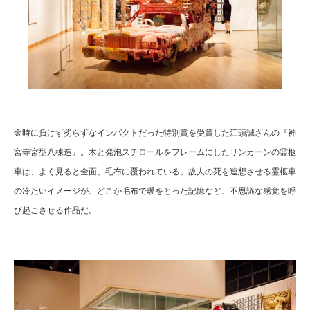
金時に負けず劣らずなインパクトだった特別賞を受賞した江頭誠さんの『神
宮寺宮型八棟造』。木と発泡スチロールをフレームにしたリンカーンの霊柩
車は、よく見ると全面、毛布に覆われている。故人の死を連想させる霊柩車
の冷たいイメージが、どこか毛布で暖をとった記憶など、不思議な感覚を呼
び起こさせる作品だ。