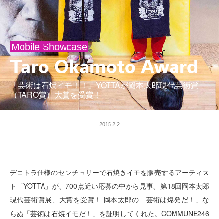
Mobile Showcase
Taro Okamoto Award
「芸術は石焼イモ！！」YOTTAが岡本太郎現代芸術賞
（TARO賞）大賞を受賞！
2015.2.2
デコトラ仕様のセンチュリーで石焼きイモを販売するアーティス
ト「YOTTA」が、700点近い応募の中から見事、第18回岡本太郎
現代芸術賞展、大賞を受賞！ 岡本太郎の「芸術は爆発だ！」な
らぬ「芸術は石焼イモだ！」を証明してくれた。COMMUNE246