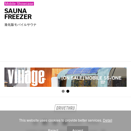
Mobile Showcase
SAUNA
FREEZER
進化版モバイルサウナ
This website uses cookies to provide better services.
Detail
Privacy
Contact
Reject
Accept