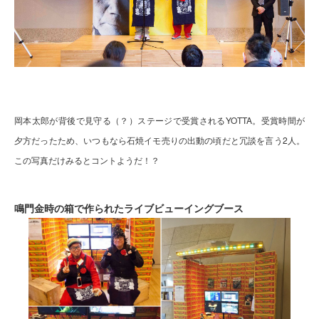
岡本太郎が背後で見守る（？）ステージで受賞されるYOTTA。受賞時間が
夕方だったため、いつもなら石焼イモ売りの出動の頃だと冗談を言う2人。
この写真だけみるとコントようだ！？
鳴門金時の箱で作られたライブビューイングブース