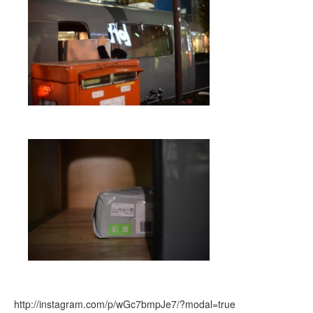
http://instagram.com/p/wGc7bmpJe7/?modal=true