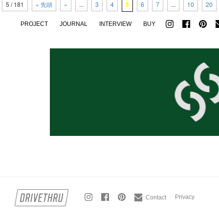
5 / 181
« 先頭
«
...
3
4
5
6
7
...
10
20
PROJECT
JOURNAL
INTERVIEW
BUY
Privacy
Contact