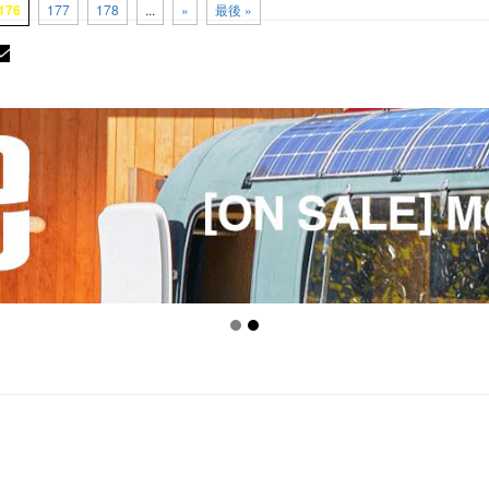
176
177
178
...
»
最後 »