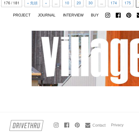
176 / 181
« 先頭
«
...
10
20
30
...
174
175
PROJECT
JOURNAL
INTERVIEW
BUY
Privacy
Contact