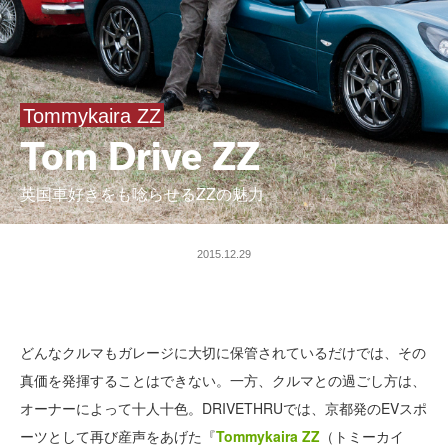
Tommykaira ZZ
Tom Drive ZZ
英国車好きをも唸らせるZZの魅力
2015.12.29
どんなクルマもガレージに大切に保管されているだけでは、その
真価を発揮することはできない。一方、クルマとの過ごし方は、
オーナーによって十人十色。DRIVETHRUでは、京都発のEVスポ
ーツとして再び産声をあげた『
Tommykaira ZZ
（トミーカイ