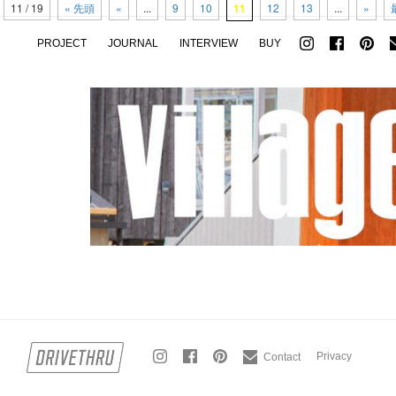
11 / 19
« 先頭
«
...
9
10
11
12
13
...
»
PROJECT
JOURNAL
INTERVIEW
BUY
Privacy
Contact