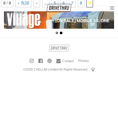
9 / 9
« 先頭
«
...
5
6
7
8
9
tog
nav
Privacy
Contact
©2026 CAELUM Limited All Rights Reserved.