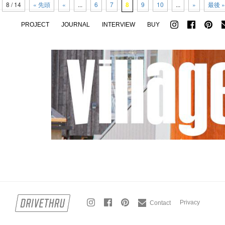
8 / 14
« 先頭
«
...
6
7
8
9
10
...
»
最後 »
PROJECT
JOURNAL
INTERVIEW
BUY
Privacy
Contact