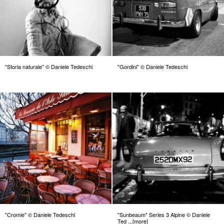
"Storia naturale" © Daniele Tedeschi
"Gordini" © Daniele Tedeschi
"Cromie" © Daniele Tedeschi
"Sunbeaum" Series 3 Alpine © Daniele
Ted ...[more]