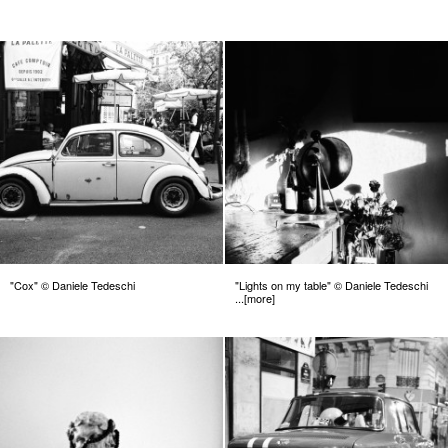
"Cox" © Daniele Tedeschi
"Lights on my table" © Daniele Tedeschi
...[more]