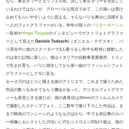
なら、東京タワーとエッフェル塔。決して東京タワーを否定して
いるわけではないが、グローバルな視点でみて、この違いは受け
止めてもらいやすいように思える。そんなパリを舞台に活躍する
一人のフォトグラファーがいる。昨年の我々の
パリモーターショ
ー
取材や
Yorgo Tloupas
のインタビューでゲストフォトグラファ
ーとして迎えた
Daniele Tedeschi
（ダニエル・テデスキ）。パ
リ滞在中に彼のスクーターで2人乗りをし街中を軽快に移動した
のは未だ記憶に新しい。彼はイタリアの自動車産業都市、トリノ
で生まれ育ち、パリに移住してから第一線のファッションフォト
グラファーとして今に至る。
セーヌ川のほとりに構える彼のアトリエで、これまで撮りためた
作品の数々をみせてもらう機会があった。デジタルフォトグラフ
ィーも得意とする彼だが、彼の真骨頂は35mmのフィルムカメラ
で撮影したスナップフォト。ここ数年で撮り下ろした作品は、ま
るで映画のワンシーンのようなものばかり。中でも本記事のカバ
ー画像にセレクトした川沿いに佇むシトロエンDSの1枚は、彼の