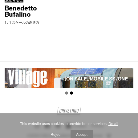
JOURNAL
Benedetto
Bufalino
1 / 1 スケールの創造力
This website uses cookies to provide better services.
Detail
Privacy
Contact
Reject
Accept
©2026 CAELUM Limited All Rights Reserved.