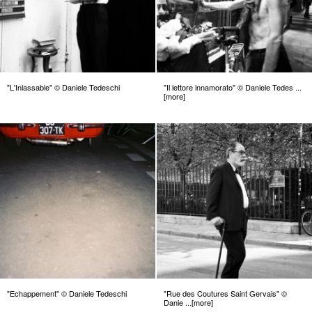
"L'Inlassable" © Daniele Tedeschi
"Il lettore innamorato" © Daniele Tedes ...
[more]
"Echappement" © Daniele Tedeschi
"Rue des Coutures Saint Gervais" ©
Danie ...[more]