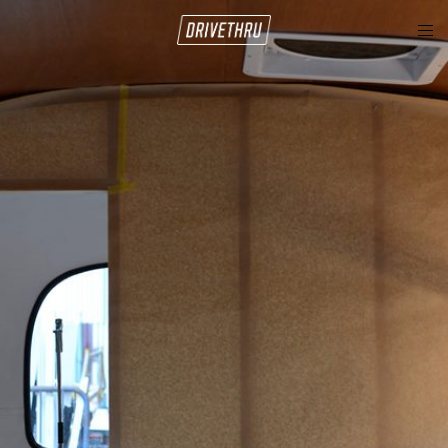
tog
nav